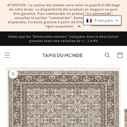
et
ATTENTION : La couleur des photos varie selon la qualité d'affichage
passer
de votre écran. La disponibilité des produits en magasin ne peut
au
être garantie. Pour commander un produit "sur commande",
contenu
consultez la section "Commander". Ramassage en magasin
Français
Français
disponible, livraison gratuite à partir de $750 CAD (commandes en
ligne seulement)
Notez que les "dimensions exactes" indiquées dans la description
peuvent avoir une variation de +/- 2 à 4%
Panier
Passer aux
informations
produits