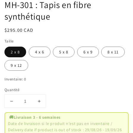
une
MH-301 : Tapis en fibre
fenêtre
modale
synthétique
Prix
$295.00 CAD
habituel
Taille
2 x 8
4 x 6
5 x 8
6 x 9
8 x 11
9 x 12
Inventaire: 0
Quantité
Réduire
Augmenter
la
la
quantité
quantité
🚚
Livraison 3 - 6 semaines
de
de
Date de livraison si le produit n'est pas en inventaire /
MH-
MH-
Delivery date if product is out of stock : 29/08/26 - 19/09/26