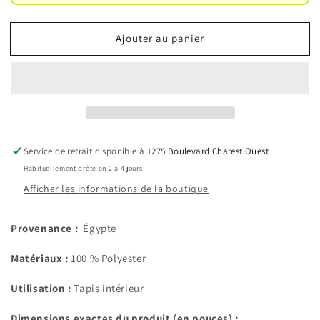
301
301
:
:
Tapis
Tapis
Ajouter au panier
en
en
fibre
fibre
synthétique
synthétique
Service de retrait disponible à
1275 Boulevard Charest Ouest
Habituellement prête en 2 à 4 jours
Afficher les informations de la boutique
Provenance :
Égypte
Matériaux :
100 % Polyester
Utilisation :
Tapis intérieur
Dimensions exactes du produit (en pouces) :