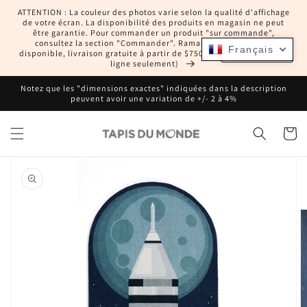
et
ATTENTION : La couleur des photos varie selon la qualité d'affichage
passer
de votre écran. La disponibilité des produits en magasin ne peut
au
être garantie. Pour commander un produit "sur commande",
contenu
consultez la section "Commander". Ramassage en magasin
Français
Français
disponible, livraison gratuite à partir de $750 CAD (commandes en
ligne seulement)
Notez que les "dimensions exactes" indiquées dans la description
peuvent avoir une variation de +/- 2 à 4%
Panier
Passer aux
informations
produits