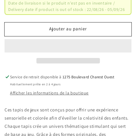
de
de
Date de livraison si le produit n'est pas en inventaire /
PLG-
PLG-
Delivery date if product is out of stock : 22/08/26 - 05/09/26
601
601
:
:
Tapis
Tapis
Ajouter au panier
pour
pour
enfant
enfant
en
en
polyester
polyester
doux
doux
Service de retrait disponible à
1275 Boulevard Charest Ouest
Habituellement prête en 2 à 4 jours
Afficher les informations de la boutique
Ces tapis de jeux sont conçus pour offrir une expérience
sensorielle et colorée afin d’éveiller la créativité des enfants.
Chaque tapis crée un univers thématique stimulant qui sert
de base au jeu. Grâce à des formes originales, des