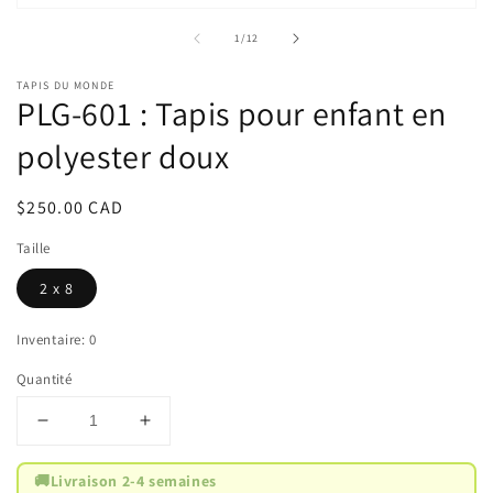
u
Ouvrir
f
le
de
1
/
12
m
média
1
dans
TAPIS DU MONDE
une
PLG-601 : Tapis pour enfant en
fenêtre
modale
polyester doux
Prix
$250.00 CAD
habituel
Taille
2 x 8
Inventaire: 0
Quantité
Réduire
Augmenter
la
la
quantité
quantité
🚚
Livraison 2-4 semaines