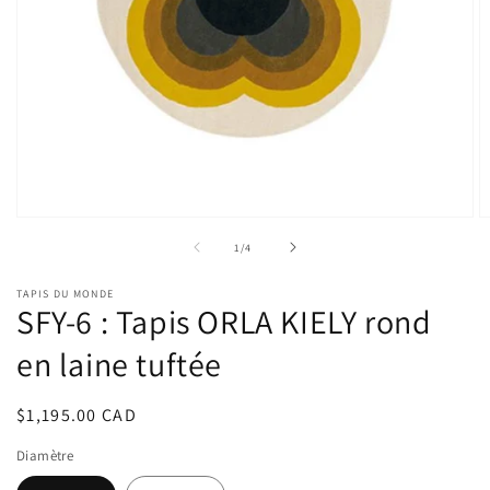
Ouvrir
O
le
le
de
1
/
4
média
m
1
2
dans
d
TAPIS DU MONDE
une
u
SFY-6 : Tapis ORLA KIELY rond
fenêtre
f
modale
m
en laine tuftée
Prix
$1,195.00 CAD
habituel
Diamètre