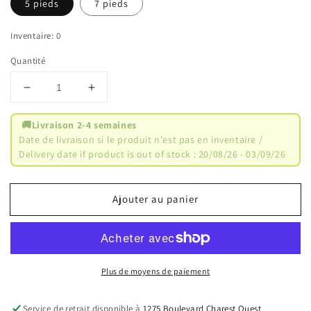
5 pieds
7 pieds
Inventaire: 0
Quantité
Réduire
Augmenter
la
la
quantité
quantité
🚚
Livraison 2-4 semaines
de
de
Date de livraison si le produit n'est pas en inventaire /
SFY-
SFY-
Delivery date if product is out of stock : 20/08/26 - 03/09/26
6
6
:
:
Tapis
Tapis
Ajouter au panier
ORLA
ORLA
KIELY
KIELY
rond
rond
en
en
laine
laine
Plus de moyens de paiement
tuftée
tuftée
Service de retrait disponible à
1275 Boulevard Charest Ouest