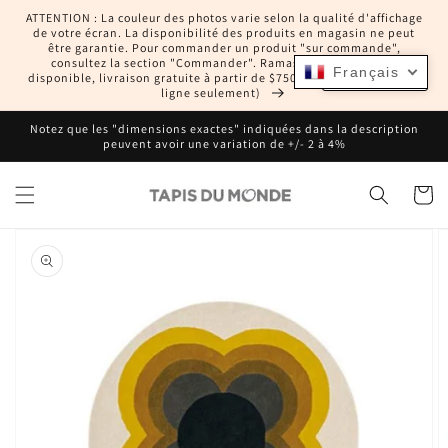
et
ATTENTION : La couleur des photos varie selon la qualité d'affichage
passer
de votre écran. La disponibilité des produits en magasin ne peut
au
être garantie. Pour commander un produit "sur commande",
contenu
consultez la section "Commander". Ramassage en magasin
Français
Français
disponible, livraison gratuite à partir de $750 CAD (commandes en
ligne seulement)
Notez que les "dimensions exactes" indiquées dans la description
peuvent avoir une variation de +/- 2 à 4%
Panier
Passer aux
informations
produits