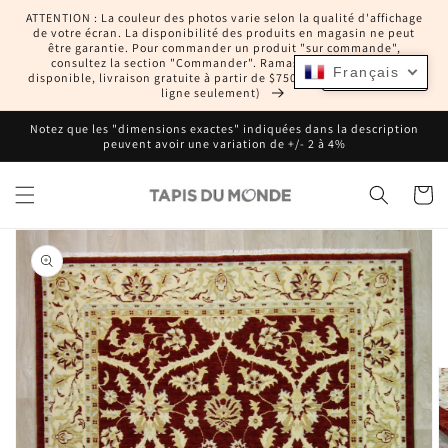
et
ATTENTION : La couleur des photos varie selon la qualité d'affichage
passer
de votre écran. La disponibilité des produits en magasin ne peut
au
être garantie. Pour commander un produit "sur commande",
contenu
consultez la section "Commander". Ramassage en magasin
Français
Français
disponible, livraison gratuite à partir de $750 CAD (commandes en
ligne seulement)
Notez que les "dimensions exactes" indiquées dans la description
peuvent avoir une variation de +/- 2 à 4%
Panier
Passer aux
informations
produits