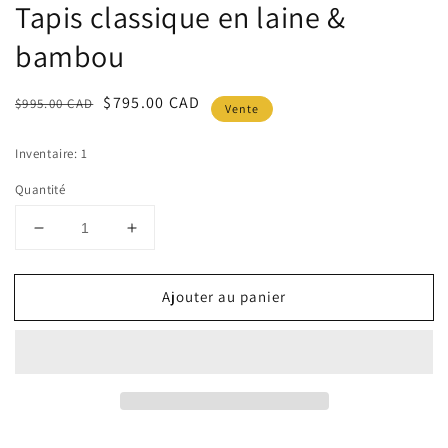
une
Tapis classique en laine &
fenêtre
modale
bambou
Prix
Prix
$795.00 CAD
$995.00 CAD
Vente
habituel
soldé
Inventaire: 1
Quantité
Réduire
Augmenter
la
la
quantité
quantité
Ajouter au panier
de
de
Tapis
Tapis
classique
classique
en
en
laine
laine
&amp;
&amp;
bambou
bambou