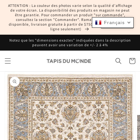
et
ATTENTION : La couleur des photos varie selon la qualité d'affichage
passer
de votre écran. La disponibilité des produits en magasin ne peut
au
être garantie. Pour commander un produit "sur commande",
contenu
consultez la section "Commander". Ramassage en magasin
Français
Français
disponible, livraison gratuite à partir de $750 CAD (commandes en
ligne seulement)
Notez que les "dimensions exactes" indiquées dans la description
peuvent avoir une variation de +/- 2 à 4%
Panier
Passer aux
informations
produits