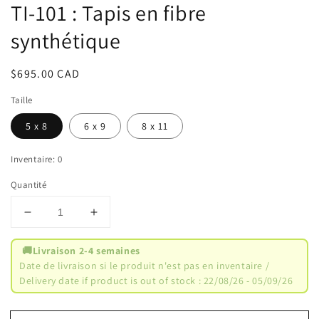
une
TI-101 : Tapis en fibre
fenêtre
modale
synthétique
Prix
$695.00 CAD
habituel
Taille
5 x 8
6 x 9
8 x 11
Inventaire: 0
Quantité
Réduire
Augmenter
la
la
quantité
quantité
🚚
Livraison 2-4 semaines
de
de
Date de livraison si le produit n'est pas en inventaire /
TI-
TI-
Delivery date if product is out of stock : 22/08/26 - 05/09/26
101
101
:
: