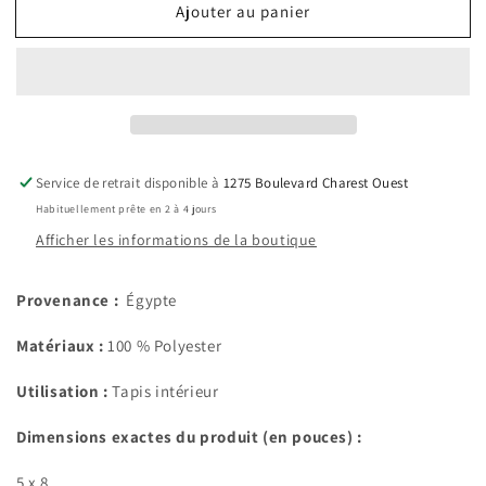
Tapis
Tapis
Ajouter au panier
en
en
fibre
fibre
synthétique
synthétique
Service de retrait disponible à
1275 Boulevard Charest Ouest
Habituellement prête en 2 à 4 jours
Afficher les informations de la boutique
Provenance :
Égypte
Matériaux :
100 % Polyester
Utilisation :
Tapis intérieur
Dimensions exactes du produit (en pouces) :
5 x 8